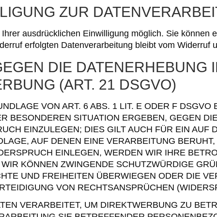
LLIGUNG ZUR DATENVERARBE
hrer ausdrücklichen Einwilligung möglich. Sie können eine
erruf erfolgten Datenverarbeitung bleibt vom Widerruf u
EGEN DIE DATENERHEBUNG I
RBUNG (ART. 21 DSGVO)
LAGE VON ART. 6 ABS. 1 LIT. E ODER F DSGVO 
RER BESONDEREN SITUATION ERGEBEN, GEGEN DI
H EINZULEGEN; DIES GILT AUCH FÜR EIN AUF
DLAGE, AUF DENEN EINE VERARBEITUNG BERUHT,
DERSPRUCH EINLEGEN, WERDEN WIR IHRE BET
N, WIR KÖNNEN ZWINGENDE SCHUTZWÜRDIGE GRÜ
CHTE UND FREIHEITEN ÜBERWIEGEN ODER DIE V
EIDIGUNG VON RECHTSANSPRÜCHEN (WIDERSPRU
N VERARBEITET, UM DIREKTWERBUNG ZU BETREI
ERARBEITUNG SIE BETREFFENDER PERSONENBE