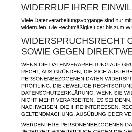
WIDERRUF IHRER EINWI
Viele Datenverarbeitungsvorgänge sind nur mit I
widerrufen. Die Rechtmäßigkeit der bis zum Wid
WIDERSPRUCHSRECHT G
SOWIE GEGEN DIREKTWE
WENN DIE DATENVERARBEITUNG AUF GRUND
RECHT, AUS GRÜNDEN, DIE SICH AUS IH
PERSONENBEZOGENEN DATEN WIDERSPRUC
PROFILING. DIE JEWEILIGE RECHTSGRUN
DATENSCHUTZERKLÄRUNG. WENN SIE WI
NICHT MEHR VERARBEITEN, ES SEI DEN
NACHWEISEN, DIE IHRE INTERESSEN, RE
GELTENDMACHUNG, AUSÜBUNG ODER VERT
WERDEN IHRE PERSONENBEZOGENEN DATE
JEDERZEIT WIDERSPRUCH GEGEN DIE V